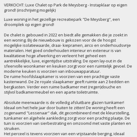
VERKOCHT: Luxe Chalet op Park de Meysberg - Instapklaar op eigen
grond! (inschrijving mogelijk)
Luxe woning in het gezellige recreatiepark "De Meysberg", een
droomplek op eigen grond!
De chalet is gebouwd in 2022 en biedt alle gemakken die je zoekt in
een woning. Bij de nieuwbouw is gekozen voor de de hoogst
mogelijke isolatiewaarde, draai- kiepramen, airco en onderhoudsvrije
materialen. Het goed onderhouden interieur en exterieur is van
kwalitatieve hoge afwerking en verleent het geheel een
aantrekkelijke, luxe, eigentijdse uitstraling. De open lay-out in de
sfeervolle woonkamer en keuken zorgt voor een ruimtelijk gevoel. De
moderne keuken is voorzien van inbouwapparatuur.
De ruime hoofdslaapkamer is voorzien van een prachtige vaste
kastenwand. De 2e royale slaapkamer geeft ruimte aan 2 bedden en
bergkasten. Verder een ruime badkamer met (regen)douche en
stijlvol badkamermeubel en een aparte toiletruimte.
Absolute meerwaarde is de volledig afsluitbare glazen tuinkamer!
Ideaal om het hele jaar door buiten te zitten! De woning heeft een
zogenaamd "Lessenaar" dak, dit gecombineerd met de kleurstelling,
tuinkamer en algehele aankleding zorgt voor een prachtig plaatje. De
tuin is voorzien van sierbestrating en omzoomd met vaste planten en
struiken.
Het perceel is tevens voorzien van een vrijstaande berging, ideaal