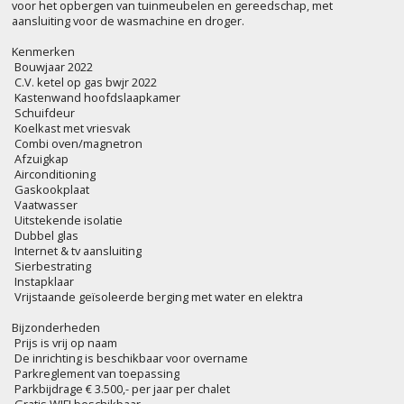
voor het opbergen van tuinmeubelen en gereedschap, met
aansluiting voor de wasmachine en droger.
Kenmerken
­ Bouwjaar 2022
­ C.V. ketel op gas bwjr 2022
­ Kastenwand hoofdslaapkamer
­ Schuifdeur
­ Koelkast met vriesvak
­ Combi oven/magnetron
­ Afzuigkap
­ Airconditioning
­ Gaskookplaat
­ Vaatwasser
­ Uitstekende isolatie
­ Dubbel glas
­ Internet & tv aansluiting
­ Sierbestrating
­ Instapklaar
­ Vrijstaande geïsoleerde berging met water en elektra
Bijzonderheden
­ Prijs is vrij op naam
­ De inrichting is beschikbaar voor overname
­ Parkreglement van toepassing
­ Parkbijdrage € 3.500,- per jaar per chalet
­ Gratis WIFI beschikbaar