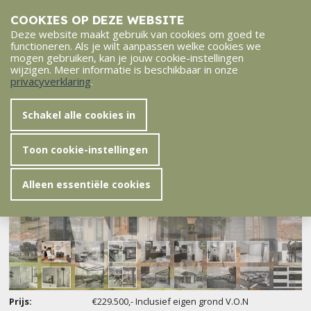
COOKIES OP DEZE WEBSITE
Deze website maakt gebruik van cookies om goed te
functioneren. Als je wilt aanpassen welke cookies we
Home
Het park
Verkoop
VERKOCHT Chalet op U53
mogen gebruiken, kan je jouw cookie-instellingen
wijzigen. Meer informatie is beschikbaar in onze
Terug
VERKOCHT Chalet op U53
privacyverklaring
.
Schakel alle cookies in
Toon cookie-instellingen
Alleen essentiële cookies
Prijs:
€229.500,- Inclusief eigen grond V.O.N