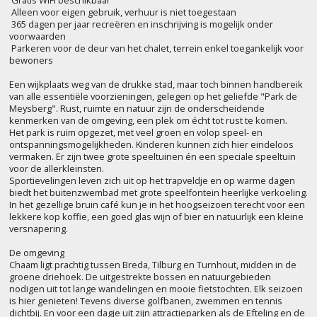
­ Alleen voor eigen gebruik, verhuur is niet toegestaan
­ 365 dagen per jaar recreëren en inschrijving is mogelijk onder
voorwaarden
­ Parkeren voor de deur van het chalet, terrein enkel toegankelijk voor
bewoners
Een wijkplaats weg van de drukke stad, maar toch binnen handbereik
van alle essentiële voorzieningen, gelegen op het geliefde "Park de
Meysberg". Rust, ruimte en natuur zijn de onderscheidende
kenmerken van de omgeving, een plek om écht tot rust te komen.
Het park is ruim opgezet, met veel groen en volop speel- en
ontspanningsmogelijkheden. Kinderen kunnen zich hier eindeloos
vermaken. Er zijn twee grote speeltuinen én een speciale speeltuin
voor de allerkleinsten.
Sportievelingen leven zich uit op het trapveldje en op warme dagen
biedt het buitenzwembad met grote speelfontein heerlijke verkoeling.
In het gezellige bruin café kun je in het hoogseizoen terecht voor een
lekkere kop koffie, een goed glas wijn of bier en natuurlijk een kleine
versnapering.
De omgeving
Chaam ligt prachtig tussen Breda, Tilburg en Turnhout, midden in de
groene driehoek. De uitgestrekte bossen en natuurgebieden
nodigen uit tot lange wandelingen en mooie fietstochten. Elk seizoen
is hier genieten! Tevens diverse golfbanen, zwemmen en tennis
dichtbij. En voor een dagje uit zijn attractieparken als de Efteling en de